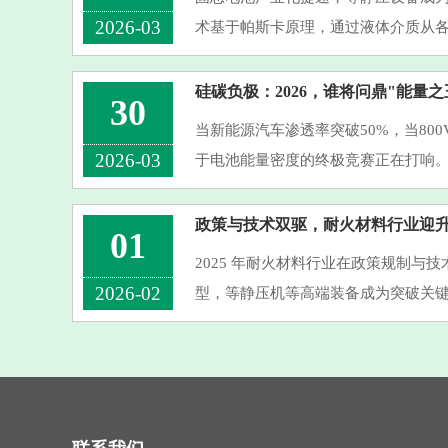
2026-03
术基于帕斯卡原理，通过液体介质从
密成型——传统辊压或化成设备难以
化界面接触的独特价值。温等···
硅碳负极：2026，谁将问鼎"能量之
30
当新能源汽车渗透率突破50%，当80
2026-03
于电池能量密度的终极竞赛正在打响
372mAh/g的理论极限，而硅碳负极以4
正成为叩开高能量密度时代大门的关键密
政策与技术双驱，耐火材料行业迎
01
2025 年耐火材料行业在政策规制与
2026-02
型，等静压机等高端装备成为突破关键
46790-2025 强制排放标准填补行业空
需严控污染物排放，倒逼行业从 “···