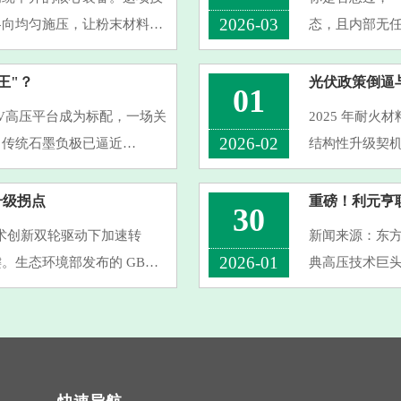
2026-03
各向均匀施压，让粉末材料致
态，且内部无任
替代其精准控制电极密度、优
正在创造的行
特的优势，在多
王"？
光伏政策倒逼
01
0V高压平台成为标配，一场关
2025 年耐
2026-02
。传统石墨负极已逼近
结构性升级契
200mAh/g的超高比容量，
2026 年 4
···
46790—2025
升级拐点
30
技术创新双轮驱动下加速转
新闻来源：东方
2026-01
。生态环境部发布的 GB
典高压技术巨头Qu
白，明确 2026 年起新建企业
可不是普通的
动作。 业内人