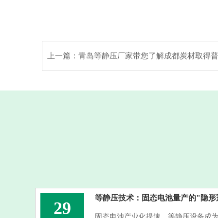
上一篇：
青岛等静压厂家带您了解成都炭材取得普通卧式车床钻取大直径石墨芯料的专利，解决了直径≥1500mm 等静压石墨的芯料钻取难
等静压技术：固态电池量产的"隐形
29
固态电池产业化提速，等静压设备成