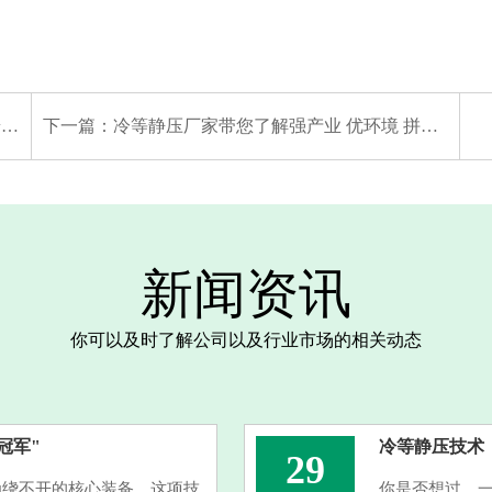
题
下一篇：
冷等静压厂家带您了解强产业 优环境 拼经济 促发展丨特碳新材料新增18条大中型试产线 技术升级打破国外垄断
新闻资讯
你可以及时了解公司以及行业市场的相关动态
冠军"
冷等静压技术
29
为绕不开的核心装备。这项技
你是否想过，一