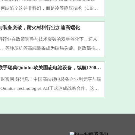
何缺陷？这并非科幻，而是冷等静压技术（CIP）
业现实。作为粉末冶金领域的核心工艺，它正凭借独
个高科技领域掀···
与装备突破，耐火材料行业加速高端化
火材料行业在政策调整与技术突破的双重催化下，迎来
机，等静压机等高端装备成为破局关键。财政部拟于
 月取消光伏出口退税的政策信号，叠加生态环境部 GB
 标准即将实施，···
重磅！利元亨联手瑞典Quintus攻关固态电池设备，续航1200公里电动车要来了？
财富网 好消息！中国高端锂电装备企业利元亨与瑞
intus Technologies AB正式达成战略合作。这次
商业合作，而是直奔固态电池生产设备研发而去的大
士都知道···